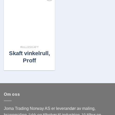
Legg i
huskelisten
RULLESKAFT
Skaft vinkelrull,
Proff
Om oss
Joma Trading Norway AS er leverandør av maling,
brannmaling, lakk og tilbehør til industrien. Vi tilbyr en