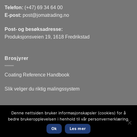
Telefon:
(+47) 69 34 64 00
E-post:
post@jomatrading.no
Post- og besøksadresse:
Produksjonsveien 19, 1618 Fredrikstad
Brosjyrer
Coating Reference Handbook
Slik velger du riktig malingssystem
Denne nettsiden bruker informasjonskapsler (cookies) for å
Copyright 2026 ©
Joma Trading Norway AS
bedre brukeropplevelsen i henhold til vår personvernerklæring.
Nettsiden er utviklet av
Fredrikstad Webdesign AS
Ok
Les mer
Personvernerklæring