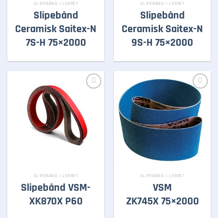
SLIPEBÅND I LERRET
SLIPEBÅND I LERRET
Slipebånd
Slipebånd
Ceramisk Saitex-N
Ceramisk Saitex-N
7S-H 75×2000
9S-H 75×2000
Legg i
Legg i
huskelisten
huskelisten
SLIPEBÅND I LERRET
SLIPEBÅND I LERRET
Slipebånd VSM-
VSM
XK870X P60
ZK745X 75×2000