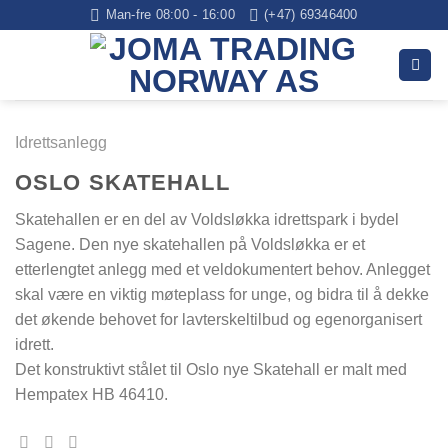
Skip
Man-fre 08:00 - 16:00
(+47) 69346400
to
content
Idrettsanlegg
OSLO SKATEHALL
Skatehallen er en del av Voldsløkka idrettspark i bydel
Sagene. Den nye skatehallen på Voldsløkka er et
etterlengtet anlegg med et veldokumentert behov. Anlegget
skal være en viktig møteplass for unge, og bidra til å dekke
det økende behovet for lavterskeltilbud og egenorganisert
idrett.
Det konstruktivt stålet til Oslo nye Skatehall er malt med
Hempatex HB 46410.