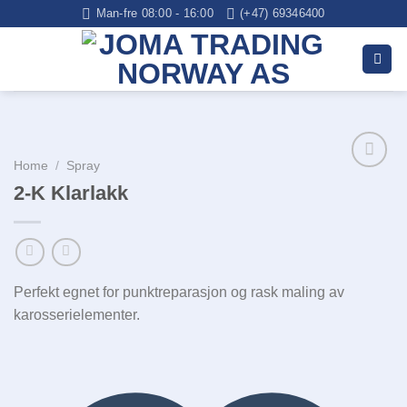
Skip
Man-fre 08:00 - 16:00
(+47) 69346400
to
content
Home
/
Spray
2-K Klarlakk
Legg i
huskelisten
Perfekt egnet for punktreparasjon og rask maling av
karosserielementer.