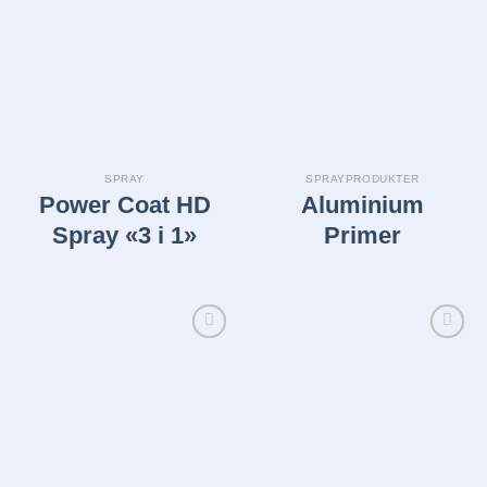
Legg i
Legg i
huskelisten
huskelisten
SPRAY
SPRAYPRODUKTER
Power Coat HD
Aluminium
Spray «3 i 1»
Primer
Legg i
Legg i
huskelisten
huskelisten