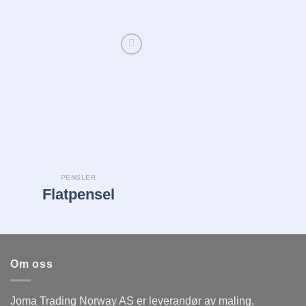
Legg i
huskelisten
PENSLER
Flatpensel
Om oss
Joma Trading Norway AS er leverandør av maling,