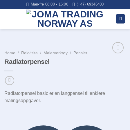
Skip
Man-fre 08:00 - 16:00
(+47) 69346400
to
content
Home
/
Rekvisita
/
Malerverktøy
/
Pensler
Radiatorpensel
Legg i
huskelisten
Radiatorpensel basic er en langpensel til enklere
malingsoppgaver.