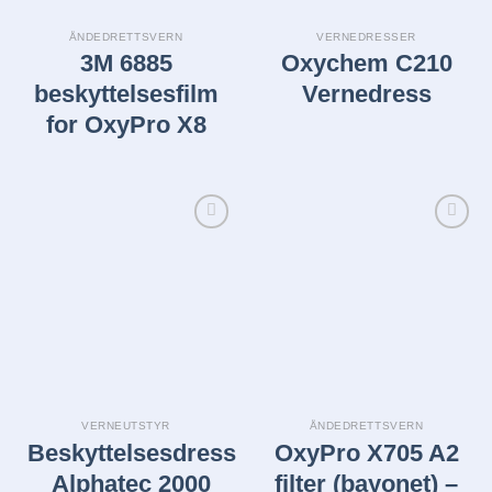
ÅNDEDRETTSVERN
VERNEDRESSER
3M 6885
Oxychem C210
beskyttelsesfilm
Vernedress
for OxyPro X8
Legg i
Legg i
huskelisten
huskelisten
VERNEUTSTYR
ÅNDEDRETTSVERN
Beskyttelsesdress
OxyPro X705 A2
Alphatec 2000
filter (bayonet) –