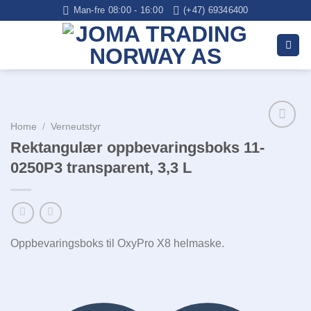
Skip
Man-fre 08:00 - 16:00
(+47) 69346400
to
content
Home
/
Verneutstyr
Rektangulær oppbevaringsboks 11-
0250P3 transparent, 3,3 L
Legg i
huskelisten
Oppbevaringsboks til OxyPro X8 helmaske.