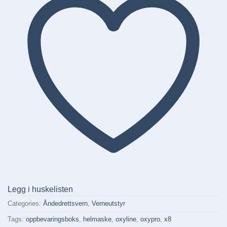
Legg i huskelisten
Categories:
Åndedrettsvern
,
Verneutstyr
Tags:
oppbevaringsboks
,
helmaske
,
oxyline
,
oxypro
,
x8