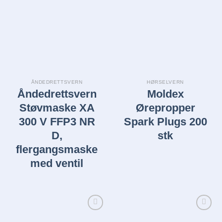
Legg i
Legg i
huskelisten
huskelisten
ÅNDEDRETTSVERN
HØRSELVERN
Åndedrettsvern
Moldex
Støvmaske XA
Ørepropper
300 V FFP3 NR
Spark Plugs 200
D,
stk
flergangsmaske
med ventil