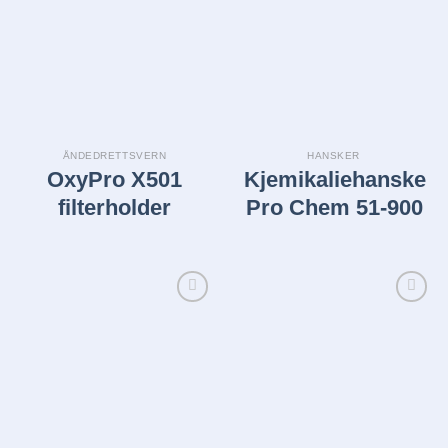
Legg i
Legg i
huskelisten
huskelisten
ÅNDEDRETTSVERN
HANSKER
OxyPro X501
Kjemikaliehanske
filterholder
Pro Chem 51-900
Legg i
Legg i
huskelisten
huskelisten