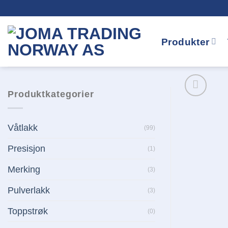
Skip
to
content
Produkter
Produktkategorier
Våtlakk
(99)
Presisjon
(1)
Merking
(3)
Pulverlakk
(3)
Toppstrøk
(0)