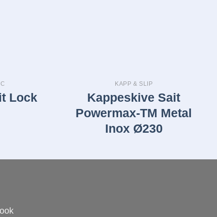
SC
KAPP & SLIP
it Lock
Kappeskive Sait
Powermax-TM Metal
Inox Ø230
book