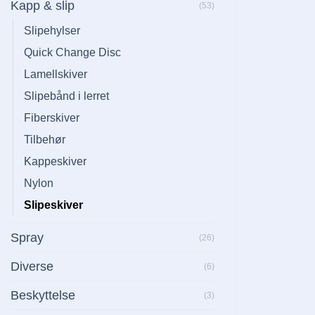
Kapp & slip
(53)
Slipehylser
Quick Change Disc
Lamellskiver
Slipebånd i lerret
Fiberskiver
Tilbehør
Kappeskiver
Nylon
Slipeskiver
Spray
(26)
Diverse
(6)
Beskyttelse
(3)