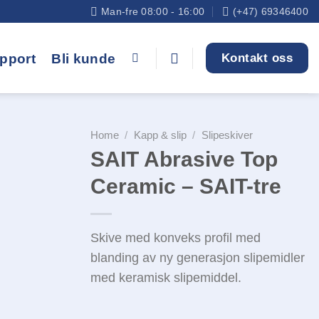
Man-fre 08:00 - 16:00
(+47) 69346400
pport
Bli kunde
Kontakt oss
Home
/
Kapp & slip
/
Slipeskiver
SAIT Abrasive Top
Ceramic – SAIT-tre
Legg i
Skive med konveks profil med
huskelisten
blanding av ny generasjon slipemidler
med keramisk slipemiddel.