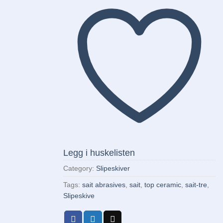
Legg i huskelisten
Category:
Slipeskiver
Tags:
sait abrasives
,
sait
,
top ceramic
,
sait-tre
,
Slipeskive