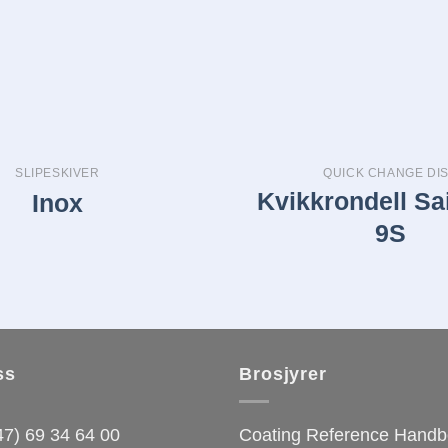
SLIPESKIVER
QUICK CHANGE DI
Kvikkrondell Sa
Inox
9S
ss
Brosjyrer
7) 69 34 64 00
Coating Reference Hand