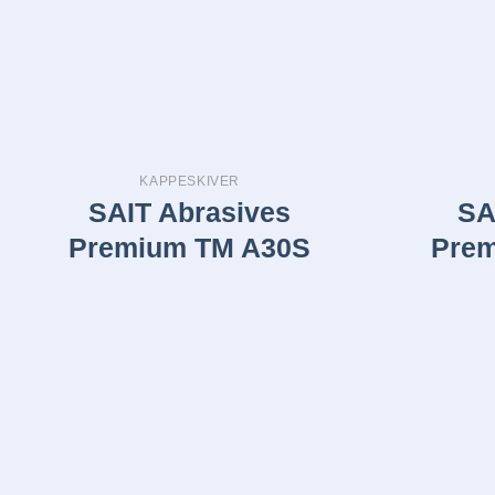
KAPPESKIVER
SAIT Abrasives
SA
Premium TM A30S
Prem
Legg i
huskelisten