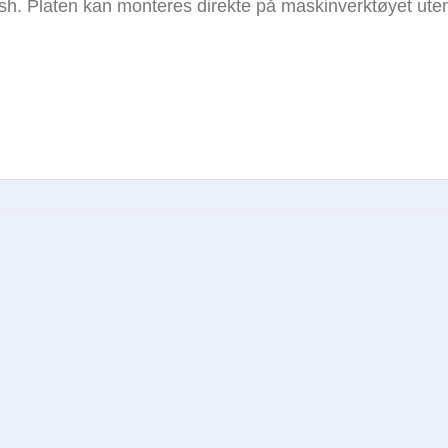
inish. Platen kan monteres direkte på maskinverktøyet ut
Legg i
huskelisten