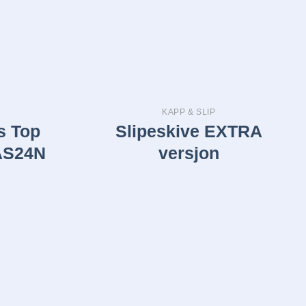
KAPP & SLIP
s Top
Slipeskive EXTRA
AS24N
versjon
Legg i
Legg i
huskelisten
huskelisten