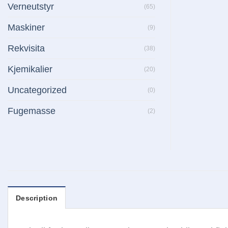
Verneutstyr
(65)
Maskiner
(9)
Rekvisita
(38)
Kjemikalier
(20)
Uncategorized
(0)
Fugemasse
(2)
Description