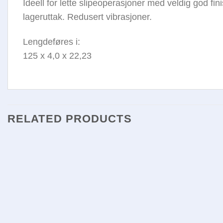
Ideell for lette slipeoperasjoner med veldig god f
lageruttak. Redusert vibrasjoner.
Lengdeføres i:
125 x 4,0 x 22,23
RELATED PRODUCTS
Legg i
huskelisten