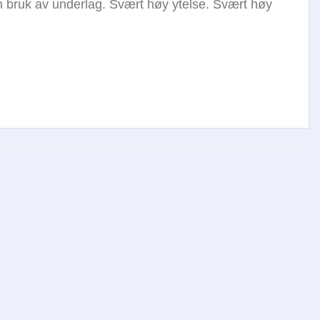
en bruk av underlag. Svært høy ytelse. Svært høy
Legg i
Legg i
huskelisten
huskelisten