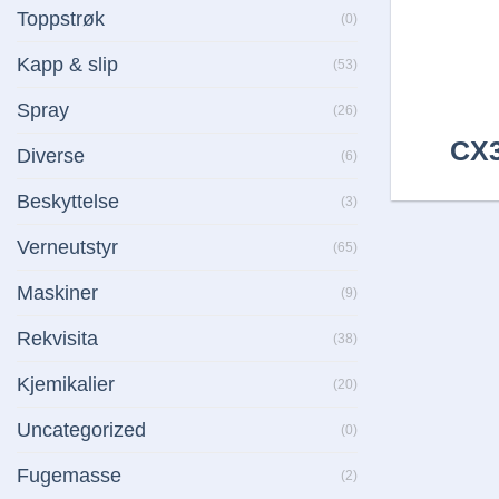
Toppstrøk
(0)
Kapp & slip
(53)
Spray
(26)
CX3
Diverse
(6)
Beskyttelse
(3)
Verneutstyr
(65)
Maskiner
(9)
Rekvisita
(38)
Kjemikalier
(20)
Uncategorized
(0)
Fugemasse
(2)