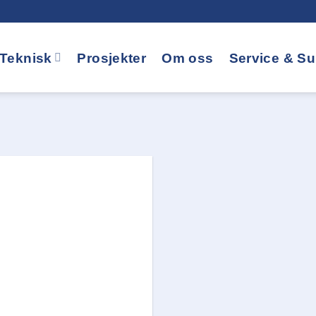
Teknisk
Prosjekter
Om oss
Service & Su
Legg i
huskelisten