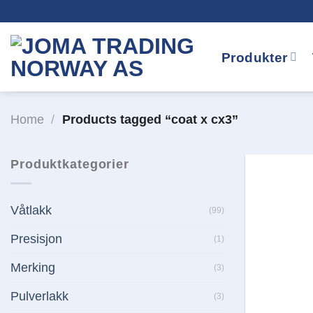
Skip
to
content
Produkter
Home
/
Products tagged “coat x cx3”
Produktkategorier
Våtlakk
(99)
Presisjon
(1)
Merking
(3)
Pulverlakk
(3)