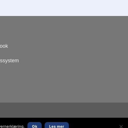
book
ngssystem
vernerklæring.
Ok
Les mer