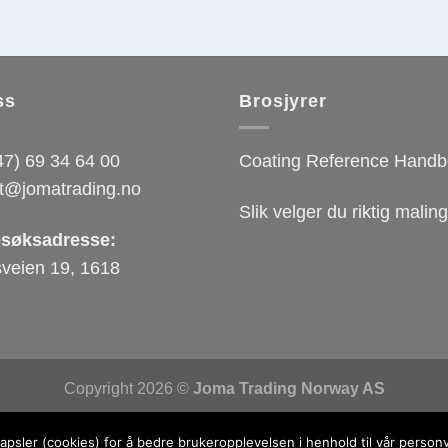
ss
Brosjyrer
7) 69 34 64 00
Coating Reference Hand
t@jomatrading.no
Slik velger du riktig mali
esøksadresse:
veien 19, 1618
Copyright 2026 ©
Joma Trading Norway AS
Nettsiden er utviklet av
Fredrikstad Webdesign AS
psler (cookies) for å bedre brukeropplevelsen i henhold til vår person
Personvernerklæring