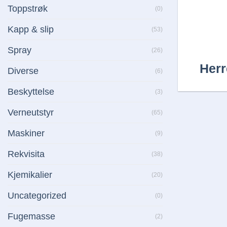
Toppstrøk
(0)
Kapp & slip
(53)
Spray
(26)
Herr
Diverse
(6)
Beskyttelse
(3)
Verneutstyr
(65)
Maskiner
(9)
Rekvisita
(38)
Kjemikalier
(20)
Uncategorized
(0)
Fugemasse
(2)