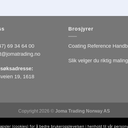
ss
Brosjyrer
7) 69 34 64 00
Coating Reference Hand
t@jomatrading.no
Slik velger du riktig mali
esøksadresse:
veien 19, 1618
Copyright 2026 ©
Joma Trading Norway AS
Nettsiden er utviklet av
Fredrikstad Webdesign AS
psler (cookies) for å bedre brukeropplevelsen i henhold til vår person
Personvernerklæring