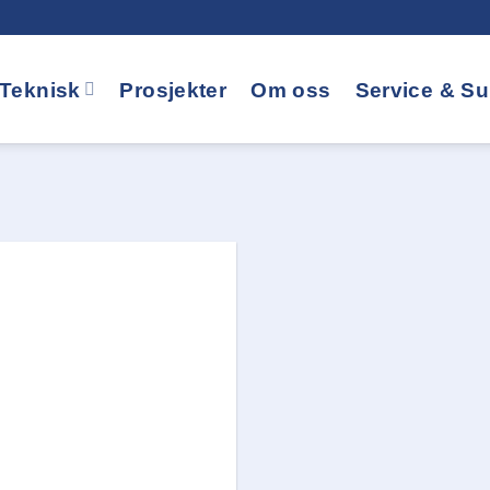
Teknisk
Prosjekter
Om oss
Service & Su
Legg i
huskelisten