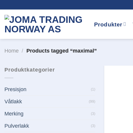
Skip
to
content
Produkter
Home
/
Products tagged “maximal”
Produktkategorier
Presisjon
(1)
Våtlakk
(99)
Merking
(3)
Pulverlakk
(3)