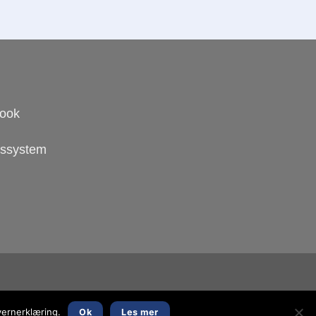
book
ngssystem
vernerklæring.
Ok
Les mer