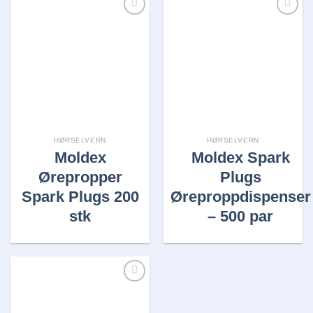
Legg i
Legg i
huskelisten
huskelisten
HØRSELVERN
HØRSELVERN
Moldex
Moldex Spark
Ørepropper
Plugs
Spark Plugs 200
Øreproppdispenser
stk
– 500 par