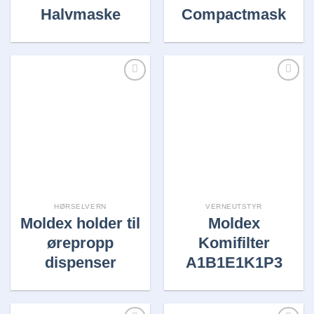
Halvmaske
Compactmask
Legg i
Legg i
huskelisten
huskelisten
HØRSELVERN
VERNEUTSTYR
Moldex holder til
Moldex
ørepropp
Komifilter
dispenser
A1B1E1K1P3