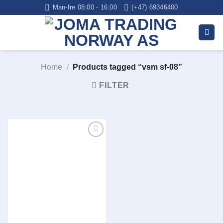
Skip
Man-fre 08:00 - 16:00
(+47) 69346400
to
content
Home
/
Products tagged “vsm sf-08”
FILTER
Legg i
huskelisten